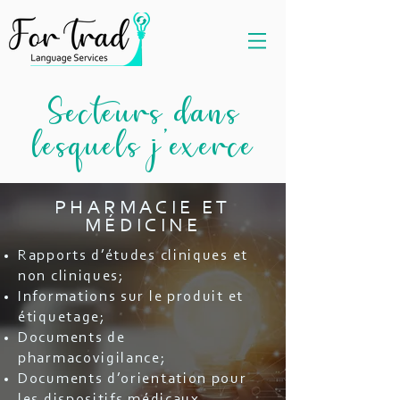
Secteurs dans
lesquels j’exerce
PHARMACIE ET
MÉDICINE
Rapports d’études cliniques et
non cliniques;
Informations sur le produit et
étiquetage;
Documents de
pharmacovigilance;
Documents d’orientation pour
les dispositifs médicaux.