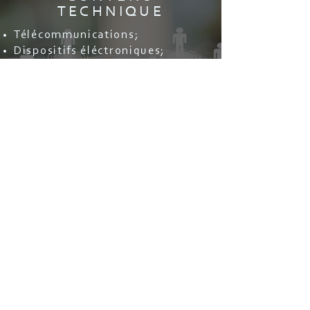
TECHNIQUE
Télécommunications;
Dispositifs éléctroniques;
Hébergement Web;
Informatique en nuage (Cloud
Computing);
Virtualisation;
Big Data et stockage de
données;
Localisation de logiciels et sites
Web;
Manuels techniques et guides
rapides;
Catalogue de produits;
ENTRER EN CONTACT